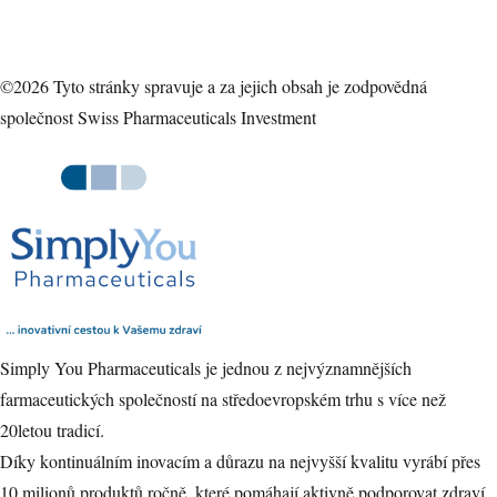
názvem
Ahoj
všichni!
©2026 Tyto stránky spravuje a za jejich obsah je zodpovědná
společnost Swiss Pharmaceuticals Investment
Simply You Pharmaceuticals je jednou z nejvýznamnějších
farmaceutických společností na středoevropském trhu s více než
20letou tradicí.
Díky kontinuálním inovacím a důrazu na nejvyšší kvalitu vyrábí přes
10 milionů produktů ročně, které pomáhají aktivně podporovat zdraví